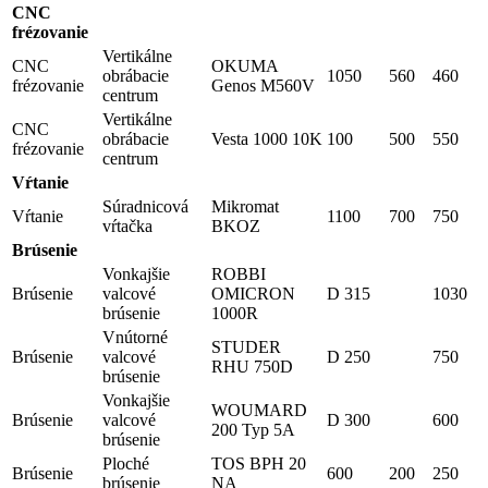
CNC
frézovanie
Vertikálne
CNC
OKUMA
obrábacie
1050
560
460
frézovanie
Genos M560V
centrum
Vertikálne
CNC
obrábacie
Vesta 1000 10K
100
500
550
frézovanie
centrum
Vŕtanie
Súradnicová
Mikromat
Vŕtanie
1100
700
750
vŕtačka
BKOZ
Brúsenie
Vonkajšie
ROBBI
Brúsenie
valcové
OMICRON
D 315
1030
brúsenie
1000R
Vnútorné
STUDER
Brúsenie
valcové
D 250
750
RHU 750D
brúsenie
Vonkajšie
WOUMARD
Brúsenie
valcové
D 300
600
200 Typ 5A
brúsenie
Ploché
TOS BPH 20
Brúsenie
600
200
250
brúsenie
NA