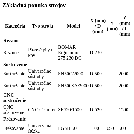
Základná ponuka strojov
Z
X (mm)
Y
(mm)
Kategória
Typ stroja
Model
/ D
(mm)
/ L
(mm)
(mm)
Rezanie
BOMAR
Pásové píly na
Rezanie
Ergonomic
D 230
kov
275.230 DG
Sústruženie
Univerzálne
Sústruženie
SN50C/2000
D 500
2000
sústruhy
Univerzálne
Sústruženie
SN500SA/2000
D 500
2000
sústruhy
CNC
sústruženie
CNC
CNC sústruhy
SE520/1500
D 520
1500
sústruženie
Frézovanie
Univerzálna
Frézovanie
FGSH 50
1100
650
500
frézka