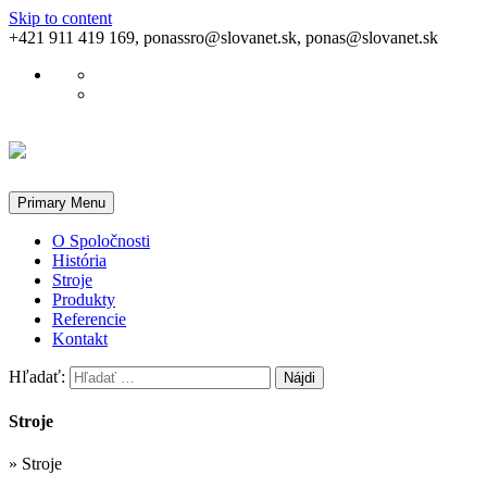
Skip to content
+421 911 419 169, ponassro@slovanet.sk, ponas@slovanet.sk
Primary Menu
O Spoločnosti
História
Stroje
Produkty
Referencie
Kontakt
Hľadať:
Stroje
»
Stroje